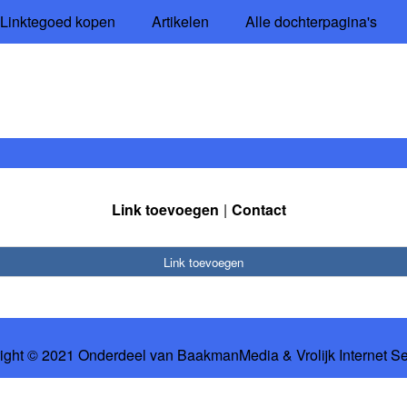
Linktegoed kopen
Artikelen
Alle dochterpagina's
Link toevoegen
Contact
Link toevoegen
ight © 2021 Onderdeel van
BaakmanMedia
&
Vrolijk Internet S